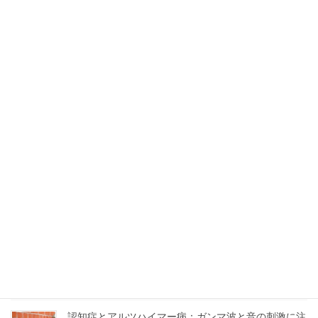
～腰痛のレッドフラッグと考え方
痛みは認識できない危険なサインが潜んでいることがあります。
腰痛のレッドフラッグ、イエローフラッグを参考にしすれば、痛
みだけでなく、色々な問題対応のヒントになります。
投
固
固
1
2
»
稿
定
定
ペ
ペ
の
最近の投稿
ー
ー
ペ
ジ
ジ
痛みやストレスの慢性化は
ー
2023-06-19
ジ
送
り
産後の骨盤底筋エクササイズは椅子に座って簡単に
2023-06-01
認知症とアルツハイマー病：ガンマ波と音の刺激に注