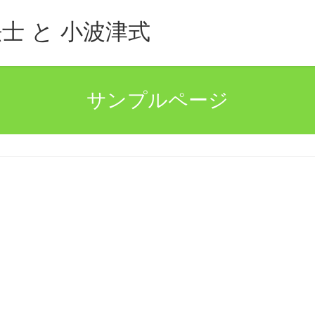
士 と 小波津式
サンプルページ