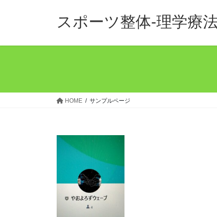
コ
ナ
ン
ビ
スポーツ整体‐理学療法
テ
ゲ
ン
ー
ツ
シ
へ
ョ
ス
ン
キ
に
ッ
移
HOME
サンプルページ
プ
動